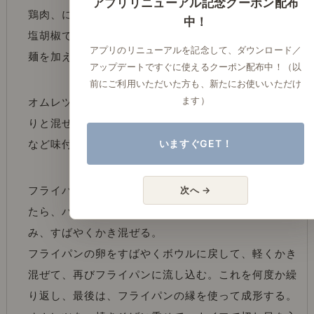
アプリリニューアル記念クーポン配布
鶏肉、にんじん、たまねぎ、キャベツ、もやしの順に
中！
塩胡椒で炒めていく。野菜がしなっとする前に、中華
アプリのリニューアルを記念して、ダウンロード／
麺を加えて焼きそばのソースを加えて、さらに移す。
アップデートですぐに使えるクーポン配布中！（以
前にご利用いただいた方も、新たにお使いいただけ
ます）
オムレツの準備をする。卵を割って、ボウルでさっく
りと混ぜる。混ぜすぎないように気をつけて、塩胡椒
いますぐGET！
など味付はしない。
次へ →
フライパンをしっかり温めて、油をひく。しばらくし
たら、バターを加える。1/3程度の溶き卵をながしこ
み、すばやくかき混ぜる。
フライパンの卵をすばやくボウルに戻して、軽くかき
混ぜて、再びフライパンに流し込む。これを何度か繰
り返し、最後は、フライパンの縁を使って成形する。