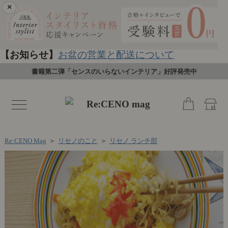
×
【お知らせ】
お盆の営業と配送について
書籍第二弾「センスのいらないインテリア」好評発売中
toggle
navigation
Re:CENO Mag
＞
リセノのこと
＞
リセノ ランチ部