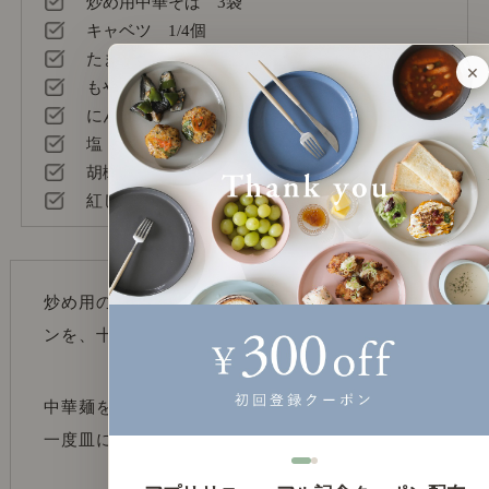
炒め用中華そば 3袋
キャベツ 1/4個
たまねぎ 1個
×
もやし 1袋
にんじん 1本
塩
胡椒
紅しょうが
炒め用の中華麺を水で洗い、ほぐしておく。フライパ
ンを、十分に暖めたら油をひく。
中華麺をいれて、炒める。軽く焦げ目がついてきたら
一度皿に移す。