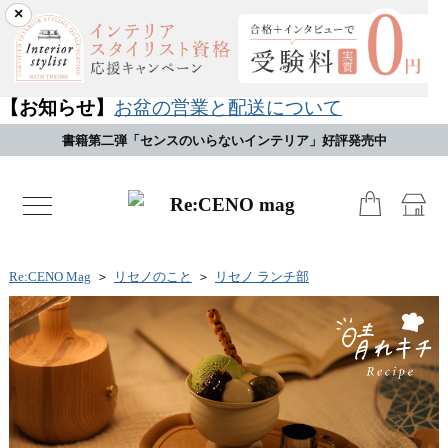
×
【お知らせ】
お盆の営業と配送について
書籍第二弾「センスのいらないインテリア」好評発売中
toggle
navigation
Re:CENO Mag
＞
リセノのこと
＞
リセノ ランチ部