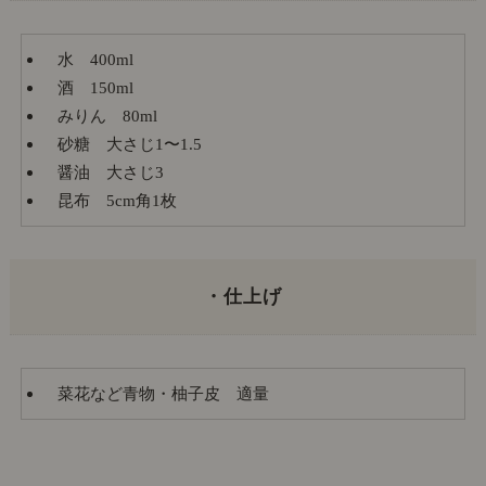
水 400ml
酒 150ml
みりん 80ml
砂糖 大さじ1〜1.5
醤油 大さじ3
昆布 5cm角1枚
・仕上げ
菜花など青物・柚子皮 適量