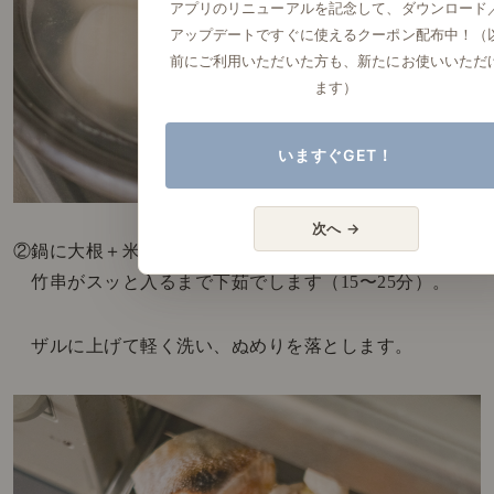
アプリのリニューアルを記念して、ダウンロード
アップデートですぐに使えるクーポン配布中！（
前にご利用いただいた方も、新たにお使いいただ
ます）
いますぐGET！
次へ →
②鍋に大根＋米の研ぎ汁を入れて火にかけ、
竹串がスッと入るまで下茹でします（15〜25分）。
ザルに上げて軽く洗い、ぬめりを落とします。