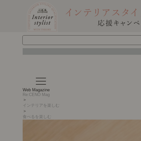
t
o
g
Web Magazine
g
Re:CENO Mag
l
＞
e
インテリアを楽しむ
n
＞
a
食べるを楽しむ
v
i
g
a
t