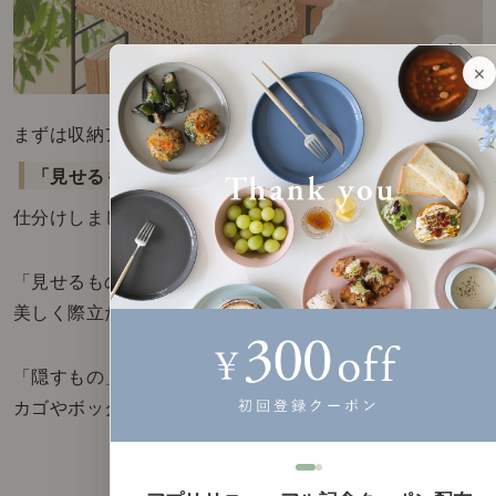
×
まずは収納アイテムを
「見せるもの」
と
「隠すもの」
に
仕分けしましょう。
「見せるもの」は、
美しく際立たせることを意識してディスプレイを。
「隠すもの」は、
カゴやボックスにまとめて収納するようにします。