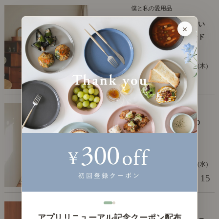
僕と私の愛用品
【わたしの愛用品】素朴でやさしい
×
表情が魅力。ファブリックシェード
の照明「KAREN」
2025年3月13日(木)
編集部 江本
僕と私の愛用品
【わたしの愛用品】4.5畳で理想の
書斎づくり。 「ブックシェルフ
silta」がぴったりでした。
2024年12月25日(水)
15
編集部 江本
僕と私の愛用品
アプリリニューアル記念クーポン配布