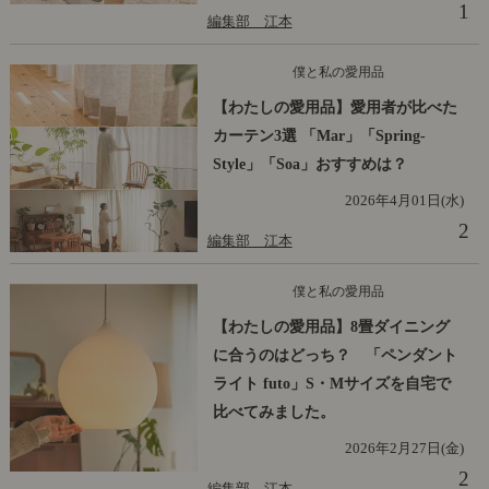
1
編集部 江本
僕と私の愛用品
【わたしの愛用品】愛用者が比べた
カーテン3選 「Mar」「Spring-
Style」「Soa」おすすめは？
2026年4月01日(水)
2
編集部 江本
僕と私の愛用品
【わたしの愛用品】8畳ダイニング
に合うのはどっち？ 「ペンダント
ライト futo」S・Mサイズを自宅で
比べてみました。
2026年2月27日(金)
2
編集部 江本