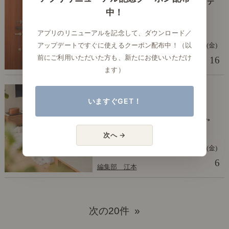
【わたしの愛用品】まるでヴィンテ
中！
ージのような佇まい。「ミラー
H/A」を玄関にお迎えしました。
アプリのリニューアルを記念して、ダウンロード／
アップデートですぐに使えるクーポン配布中！（以
2024年11月29日(金)
前にご利用いただいた方も、新たにお使いいただけ
16
編集部 江本
ます）
僕と私の愛用品
いますぐGET！
【わたしの愛用品】「こたつ×ラ
グ」の組み合わせでお悩みの方へ。
コーディネート例をご紹介
次へ →
2024年10月18日(金)
6
編集部 江本
次の20件 »