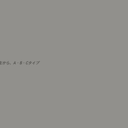
左から、A・B・Cタイプ