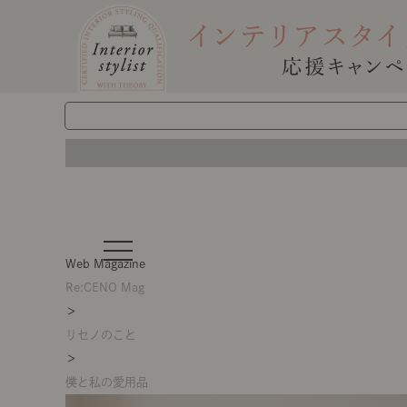
t
o
Web Magazine
g
g
Re:CENO Mag
l
＞
e
n
リセノのこと
a
v
＞
i
g
僕と私の愛用品
a