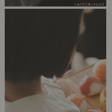
# あの子と過ごすお正月