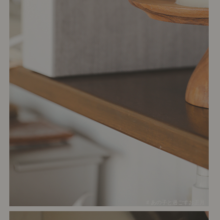
# あの子と過ごすお正月