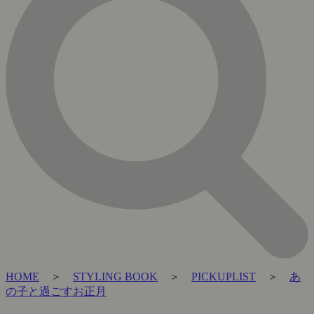
HOME
＞
STYLING BOOK
＞
PICKUPLIST
＞
あ
の子と過ごすお正月