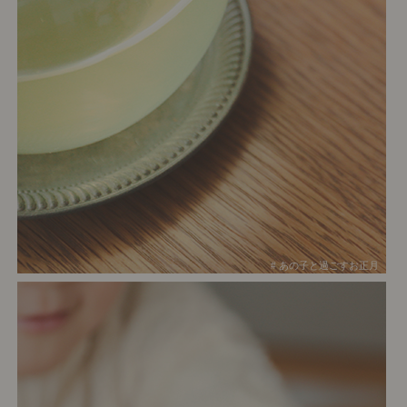
# あの子と過ごすお正月