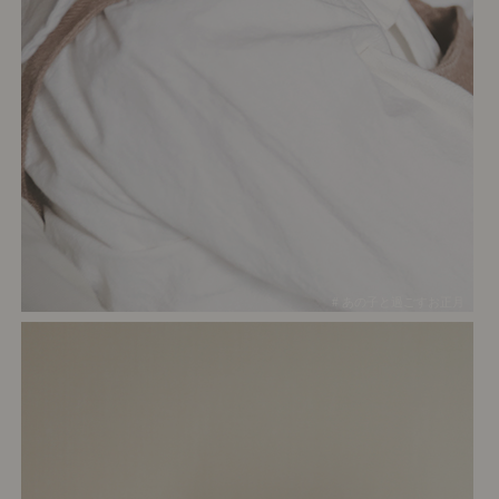
# あの子と過ごすお正月