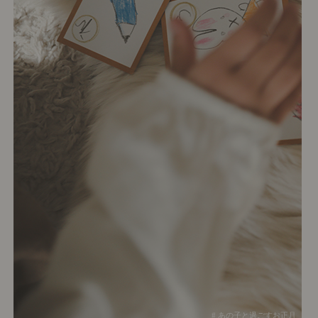
# あの子と過ごすお正月