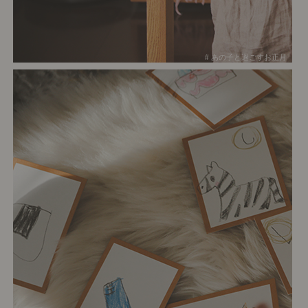
# あの子と過ごすお正月