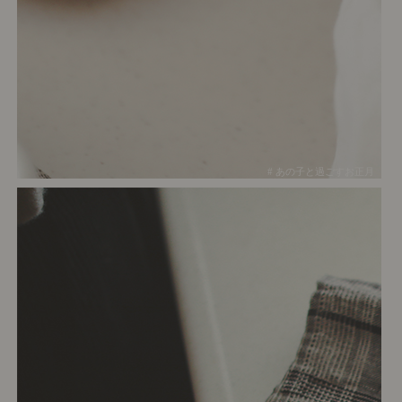
# あの子と過ごすお正月