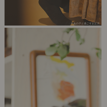
# あの子と過ごすお正月