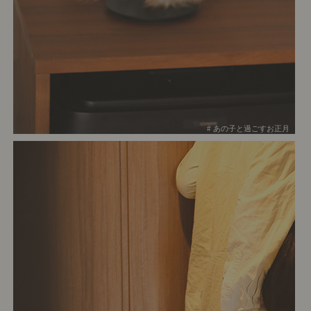
# あの子と過ごすお正月