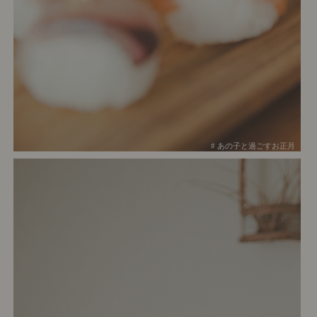
# あの子と過ごすお正月