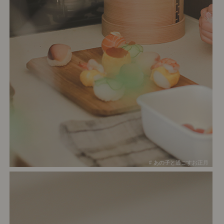
# あの子と過ごすお正月