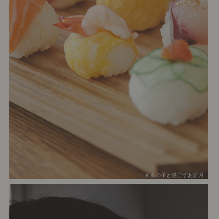
# あの子と過ごすお正月