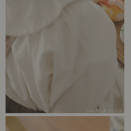
# あの子と過ごすお正月