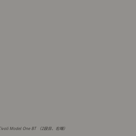
Tivoli Model One BT （2段目、右端）