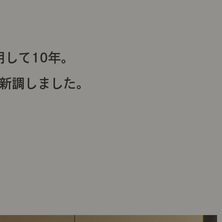
愛用して10年。
T」を新調しました。