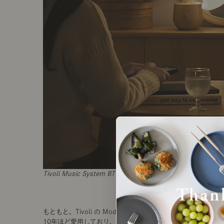
Tivoli Music System BT
もともと、
Tivoli の Model One BT を
10年ほど愛用しており、こちらは今も