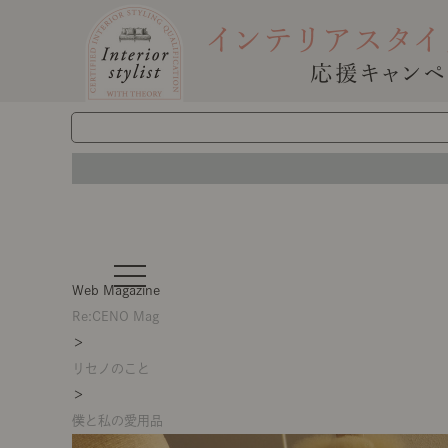
t
o
Web Magazine
g
g
Re:CENO Mag
l
＞
e
n
リセノのこと
a
v
＞
i
g
僕と私の愛用品
a