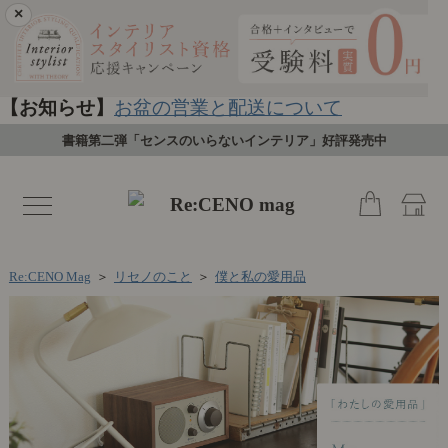
×
【お知らせ】
お盆の営業と配送について
書籍第二弾「センスのいらないインテリア」好評発売中
toggle
navigation
Re:CENO Mag
＞
リセノのこと
＞
僕と私の愛用品