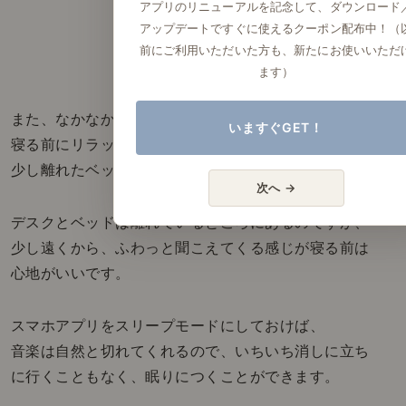
アプリのリニューアルを記念して、ダウンロード
アップデートですぐに使えるクーポン配布中！（
前にご利用いただいた方も、新たにお使いいただ
ます）
また、なかなか寝付けない夜は、
いますぐGET！
寝る前にリラックスできる音楽をかけて、
少し離れたベッドでゆったりモードに。
次へ →
デスクとベッドは離れているところにあるのですが、
少し遠くから、ふわっと聞こえてくる感じが寝る前は
心地がいいです。
スマホアプリをスリープモードにしておけば、
音楽は自然と切れてくれるので、いちいち消しに立ち
に行くこともなく、眠りにつくことができます。