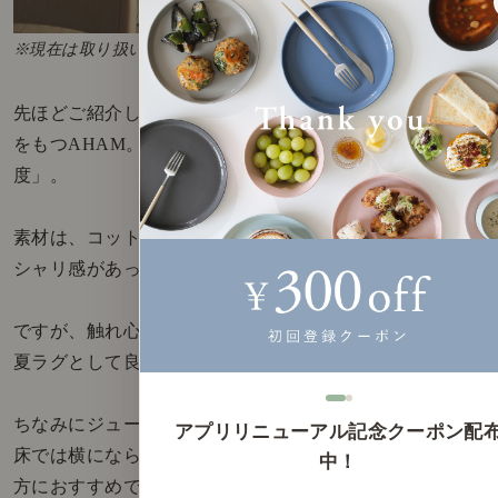
※現在は取り扱いを終了しております
先ほどご紹介したジュートラグDYLANと少し似た雰囲気
をもつAHAM。大きな違いは、「素材」と「色の濃
度」。
素材は、コットン100％。渋めの染色により見た目は、
シャリ感があって涼し気なデザインです。
ですが、触れ心地はコットンらしくふんわり柔らかで、
夏ラグとして良いとこ取り◎
ちなみにジュートは、シャリ感が強く固めの触り心地。
アプリリニューアル記念クーポン配
床では横にならず、基本はソファーで過ごす...！という
中！
方におすすめです。