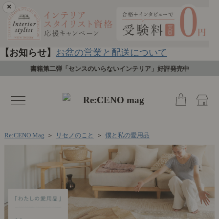
×
【お知らせ】
お盆の営業と配送について
書籍第二弾「センスのいらないインテリア」好評発売中
toggle
navigation
Re:CENO Mag
＞
リセノのこと
＞
僕と私の愛用品