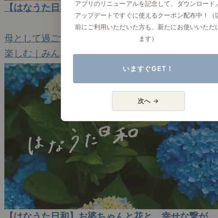
アプリのリニューアルを記念して、ダウンロード
【はなうた日和】長い？短い？夏休み
アップデートですぐに使えるクーポン配布中！（
2023年8月31日(木)
前にご利用いただいた方も、新たにお使いいただ
母として過ごす夏休みは、あっという間です。
ます）
楽しむ｜みんなのエッセイ
11
いますぐGET！
次へ →
【はなうた日和】お婆ちゃんと花と、幸せな繋が