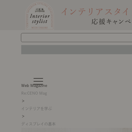
t
o
Web Magazine
g
g
Re:CENO Mag
l
＞
e
n
インテリアを学ぶ
a
v
＞
i
g
ディスプレイの基本
a