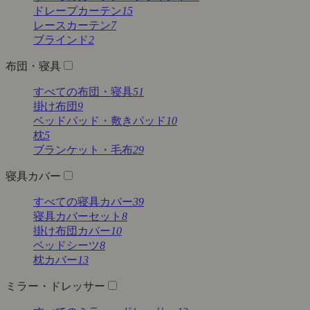
ドレープカーテン
15
レースカーテン
7
ブラインド
2
布団・寝具
すべての布団・寝具
51
掛け布団
9
ベッドパッド・敷きパッド
10
枕
5
ブランケット・毛布
29
寝具カバー
すべての寝具カバー
39
寝具カバーセット
8
掛け布団カバー
10
ベッドシーツ
8
枕カバー
13
ミラー・ドレッサー