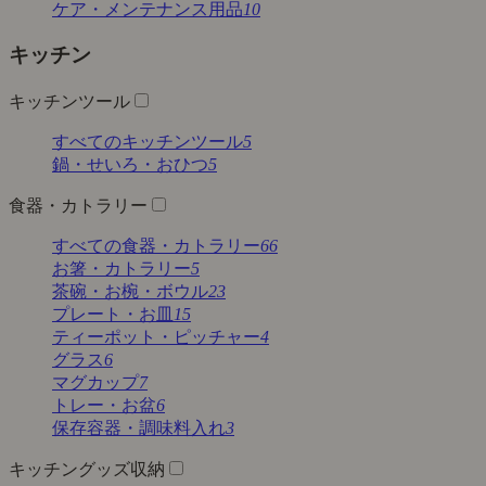
ケア・メンテナンス用品
10
キッチン
キッチンツール
すべてのキッチンツール
5
鍋・せいろ・おひつ
5
食器・カトラリー
すべての食器・カトラリー
66
お箸・カトラリー
5
茶碗・お椀・ボウル
23
プレート・お皿
15
ティーポット・ピッチャー
4
グラス
6
マグカップ
7
トレー・お盆
6
保存容器・調味料入れ
3
キッチングッズ収納