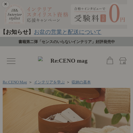
×
【お知らせ】
お盆の営業と配送について
書籍第二弾「センスのいらないインテリア」好評発売中
toggle
navigation
Re:CENO Mag
＞
インテリアを学ぶ
＞
収納の基本