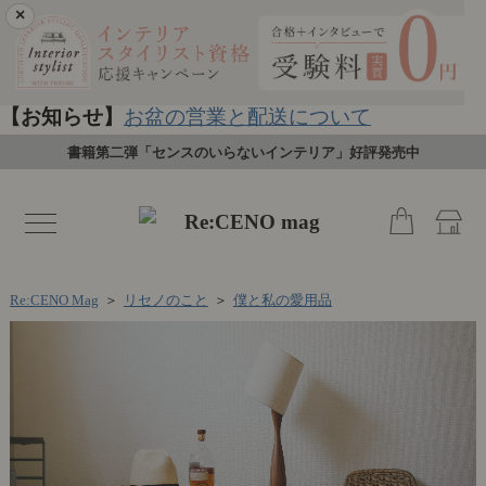
×
【お知らせ】
お盆の営業と配送について
書籍第二弾「センスのいらないインテリア」好評発売中
toggle
navigation
Re:CENO Mag
＞
リセノのこと
＞
僕と私の愛用品