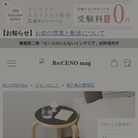
×
【お知らせ】
お盆の営業と配送について
書籍第二弾「センスのいらないインテリア」好評発売中
toggle
navigation
Re:CENO Mag
＞
リセノのこと
＞
僕と私の愛用品