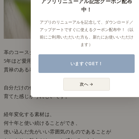
アプリリニューアル記念クーポン配布
中！
アプリのリニューアルを記念して、ダウンロード／
アップデートですぐに使えるクーポン配布中！（以
前にご利用いただいた方も、新たにお使いいただけ
ます）
革のコースターや真鍮のカトラリーは
5年ほど愛用して、ずいぶんと
いますぐGET！
貫禄のある表情になりました。
次へ →
自分だけの色味になってきて
育てた感じがうれしいです。
経年変化する素材は、
何十年と使い続けることができ、
使い込んだ先がいい雰囲気のものであることが