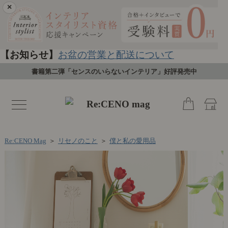
×
【お知らせ】
お盆の営業と配送について
書籍第二弾「センスのいらないインテリア」好評発売中
toggle
navigation
Re:CENO Mag
＞
リセノのこと
＞
僕と私の愛用品