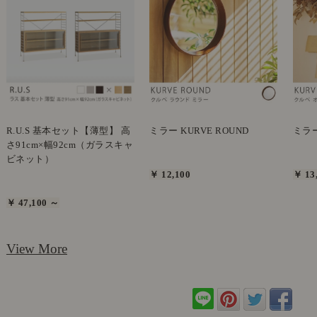
R.U.S 基本セット【薄型】 高
ミラー KURVE ROUND
ミラー
さ91cm×幅92cm（ガラスキャ
ビネット）
￥ 12,100
￥ 13
￥ 47,100 ～
View More