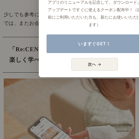
アプリのリニューアルを記念して、ダウンロード
アップデートですぐに使えるクーポン配布中！（
少しでも参考になれば幸いです＾＾
前にご利用いただいた方も、新たにお使いいただ
では、またお会いしましょう！
ます）
いますぐGET！
「Re:CENO Mag」では、
「インテリアを
楽しく学べる記事」を発信中です！
次へ →