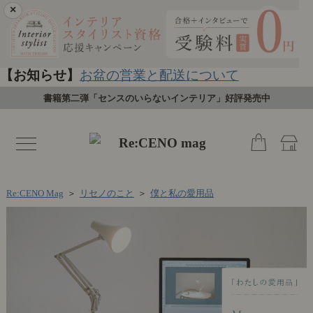
×
【お知らせ】
お盆の営業と配送について
書籍第二弾「センスのいらないインテリア」好評発売中
toggle
navigation
Re:CENO Mag
＞
リセノのこと
＞
僕と私の愛用品