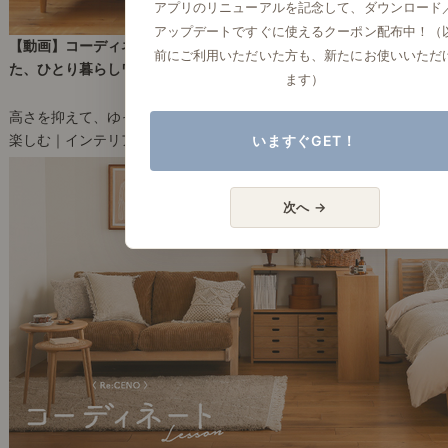
アプリのリニューアルを記念して、ダウンロード
アップデートですぐに使えるクーポン配布中！（
【動画】コーディネートレッスン51｜カフェテーブルを取り入れ
前にご利用いただいた方も、新たにお使いいただ
た、ひとり暮らしワンルーム
ます）
2023年3月16日(木)
高さを抑えて、ゆったり過ごせるお部屋に。
いますぐGET！
楽しむ｜インテリアコーディネート（動画）
12
次へ →