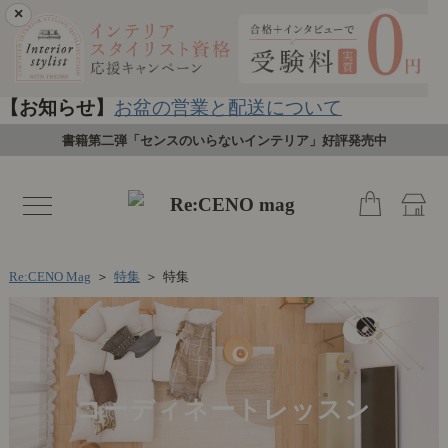
×
【お知らせ】
お盆の営業と配送について
書籍第二弾「センスのいらないインテリア」好評発売中
toggle
navigation
Re:CENO Mag
＞
特集
＞
特集
コーディネートレッスン