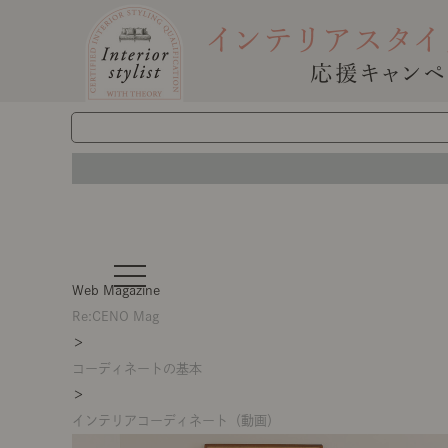
t
o
Web Magazine
g
g
Re:CENO Mag
l
＞
e
n
コーディネートの基本
a
v
＞
i
g
インテリアコーディネート（動画）
a