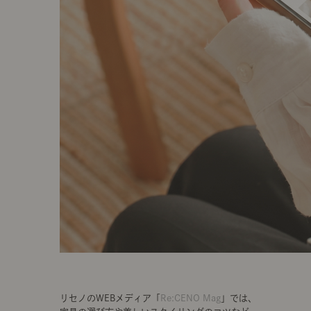
リセノのWEBメディア「
Re:CENO Mag
」では、