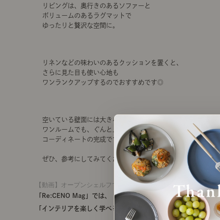
リビングは、奥行きのあるソファーと
ボリュームのあるラグマットで
ゆったりと贅沢な空間に。
リネンなどの味わいのあるクッションを置くと、
さらに見た目も使い心地も
ワンランクアップするのでおすすめです◎
空いている壁面には大きなアートを飾って、
ワンルームでも、ぐんと上質な雰囲気の
コーディネートの完成です。
ぜひ、参考にしてみてください。
【動画】オープンシェルフで空間を分けた、1人暮らしワンルー
「Re:CENO Mag」では、
「インテリアを楽しく学べる記事」を発信中です！