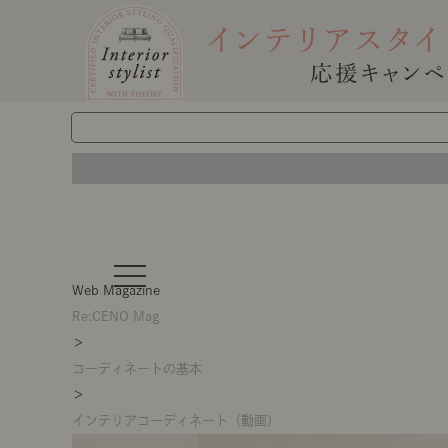
t
o
Web Magazine
g
g
Re:CENO Mag
l
＞
e
n
コーディネートの基本
a
v
＞
i
g
インテリアコーディネート（動画）
a