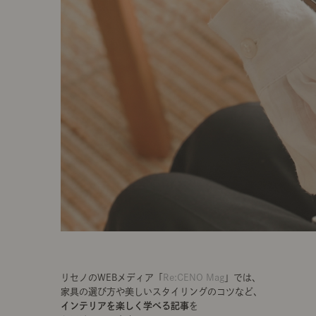
リセノのWEBメディア「
Re:CENO Mag
」では、
家具の選び方や美しいスタイリングのコツなど、
インテリアを楽しく学べる記事
を