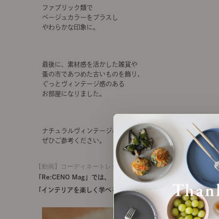
ファブリック類で
ベージュカラーをプラスし
やわらかな印象に。
最後に、素材感を活かした雑貨や
蚤の市であつめた古いものを飾り、
ぐっとヴィンテージ感のある
お部屋になりました。
ナチュラルヴィンテージなこたつコーディネート、
ぜひご参考ください。
【動画】コーディネートレッスン22｜ブラウンカラーでほっこ
「Re:CENO Mag」では、
「インテリアを楽しく学べる記事」を発信中です！