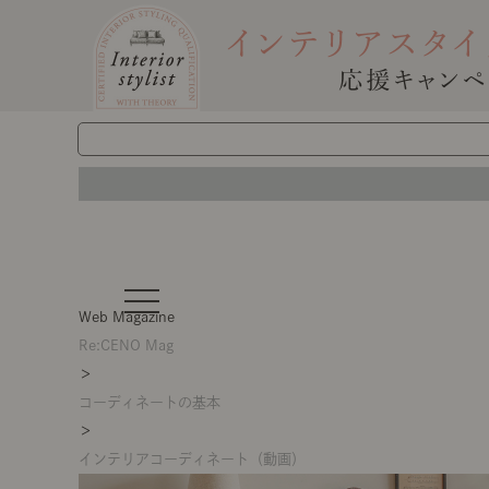
t
o
Web Magazine
g
g
Re:CENO Mag
l
＞
e
n
コーディネートの基本
a
v
＞
i
g
インテリアコーディネート（動画）
a