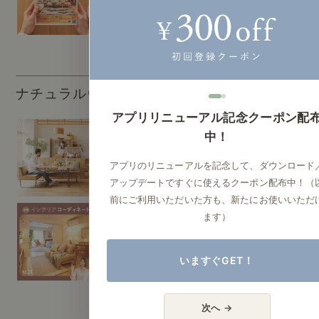
テリア｜動画
ナチュラルヴィンテージを知る
アプリリニューアル記念クーポン配
中！
ナチュラルヴィンテー
アプリのリニューアルを記念して、ダウンロード
ジを知る（すべて）
アップデートですぐに使えるクーポン配布中！（
前にご利用いただいた方も、新たにお使いいただ
ます）
ナチュラルヴィンテー
ジ実例
いますぐGET！
次へ →