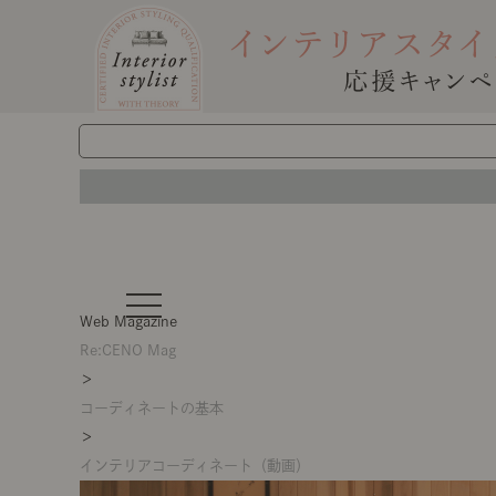
t
o
Web Magazine
g
g
Re:CENO Mag
l
＞
e
n
コーディネートの基本
a
v
＞
i
g
インテリアコーディネート（動画）
a