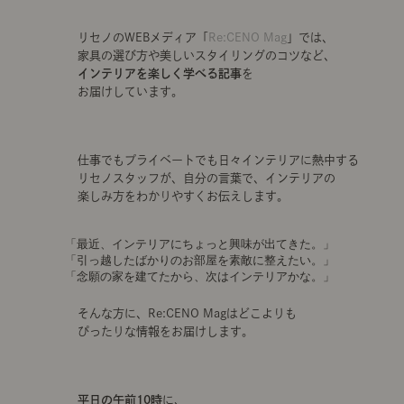
リセノのWEBメディア「
Re:CENO Mag
」では、
家具の選び方や美しいスタイリングのコツなど、
インテリアを楽しく学べる記事
を
お届けしています。
仕事でもプライベートでも日々インテリアに熱中する
リセノスタッフが、自分の言葉で、インテリアの
楽しみ方をわかりやすくお伝えします。
「最近、インテリアにちょっと興味が出てきた。」
「引っ越したばかりのお部屋を素敵に整えたい。」
「念願の家を建てたから、次はインテリアかな。」
そんな方に、Re:CENO Magはどこよりも
ぴったりな情報をお届けします。
平日の午前10時
に、