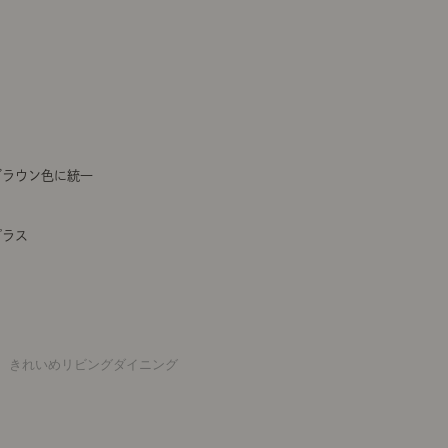
ブラウン色に統一
プラス
、きれいめリビングダイニング