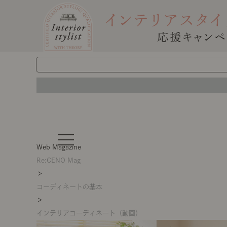
t
o
Web Magazine
g
g
Re:CENO Mag
l
＞
e
n
コーディネートの基本
a
v
＞
i
g
インテリアコーディネート（動画）
a