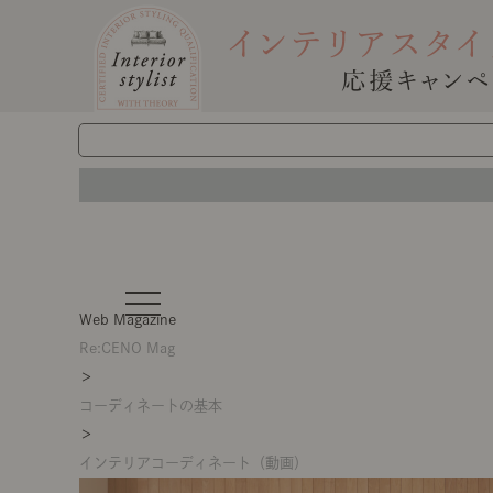
t
o
Web Magazine
g
g
Re:CENO Mag
l
＞
e
n
コーディネートの基本
a
v
＞
i
g
インテリアコーディネート（動画）
a