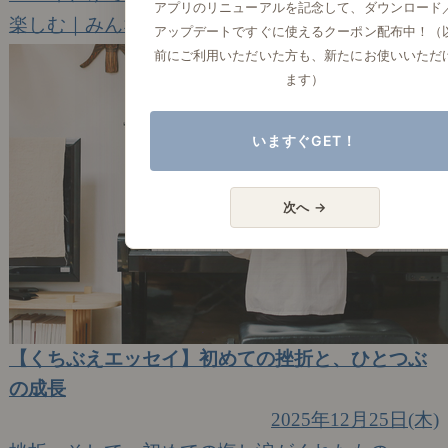
アプリのリニューアルを記念して、ダウンロード
楽しむ｜みんなのエッセイ
1
アップデートですぐに使えるクーポン配布中！（
前にご利用いただいた方も、新たにお使いいただ
ます）
いますぐGET！
次へ →
【くちぶえエッセイ】初めての挫折と、ひとつぶ
の成長
2025年12月25日(木)