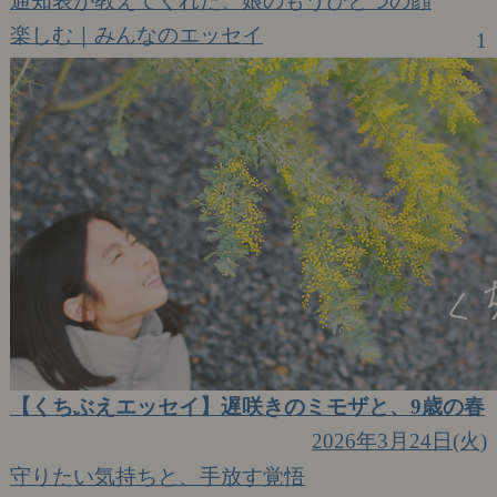
通知表が教えてくれた、娘のもうひとつの顔
楽しむ｜みんなのエッセイ
1
【くちぶえエッセイ】遅咲きのミモザと、9歳の春
2026年3月24日(火)
守りたい気持ちと、手放す覚悟