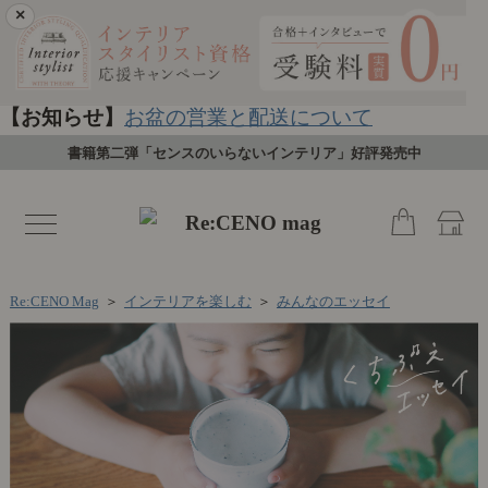
×
【お知らせ】
お盆の営業と配送について
書籍第二弾「センスのいらないインテリア」好評発売中
toggle
navigation
Re:CENO Mag
＞
インテリアを楽しむ
＞
みんなのエッセイ