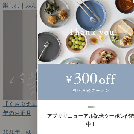
楽しむ｜みんなのエッセイ
【くちぶえエッセイ】小さな覚悟が芽吹いた、午
年のお正月
アプリリニューアル記念クーポン配
2026年1月29日(木)
中！
2026年、ゆっくり色づく家族のはじまり