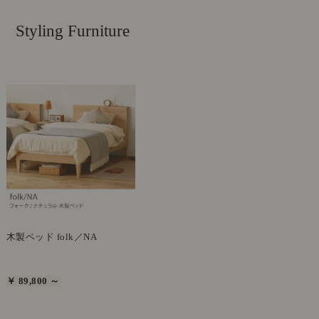
Styling Furniture
木製ベッド folk／NA
￥ 89,800 ～