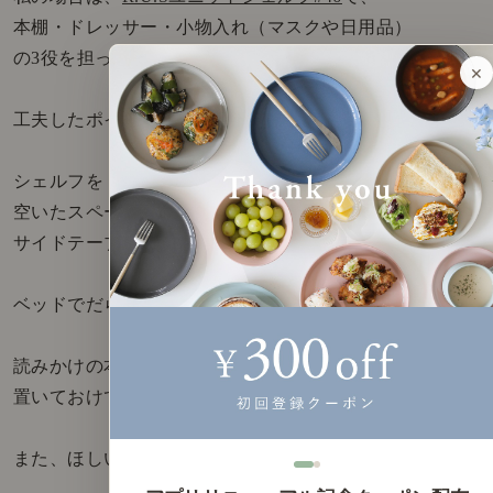
本棚・ドレッサー・小物入れ（マスクや日用品）
の3役を担っています。
×
工夫したポイントは、配置場所。
シェルフを「ベッド横」に置くことで、
空いたスペースは、
サイドテーブル変わりにもなります。
ベッドでだらだらする時間。
読みかけの本やiPhone、飲み物なんかを
置いておけて、とても快適です。
また、ほしいものができた時。