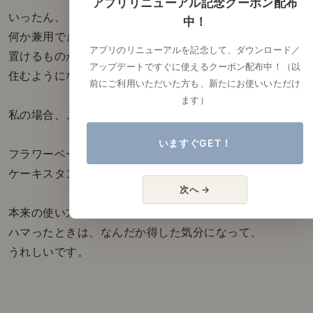
アプリリニューアル記念クーポン配布
いったん、「今あるもの」から、
中！
何か兼用できるものはないか探すようになったのも、
アプリのリニューアルを記念して、ダウンロード／
置けるものが限られるお部屋に
アップデートですぐに使えるクーポン配布中！（以
住むようになってからでした。
前にご利用いただいた方も、新たにお使いいただけ
ます）
私の場合、こんな方法を試してみました。
いますぐGET！
フラワーベースは、ビールグラス。
ケーキスタンドで、アクセサリー置き。
次へ →
本来の使い方とは違うのに、
ハマったときは、なんだか得した気分になって、
うれしいです。