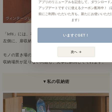
アプリのリニューアルを記念して、ダウンロード
アップデートですぐに使えるクーポン配布中！（
前にご利用いただいた方も、新たにお使いいただ
ます）
「lefti」には、右側に引き出し収納が3つ。
いますぐGET！
左側に、扉収納が1つついています。
次へ →
モノの置き場の使い分けができるので、
収納場所が足りない問題も、見事に解消してくれます。
▼私の収納術