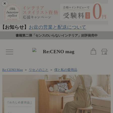
×
【お知らせ】
お盆の営業と配送について
書籍第二弾「センスのいらないインテリア」好評発売中
toggle
navigation
Re:CENO Mag
＞
リセノのこと
＞
僕と私の愛用品