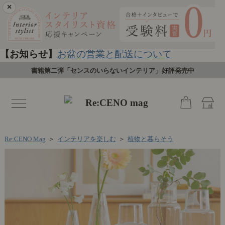
×
【お知らせ】
お盆の営業と配送について
書籍第二弾「センスのいらないインテリア」好評発売中
toggle
navigation
Re:CENO Mag
＞
インテリアを楽しむ
＞
植物と暮らそう