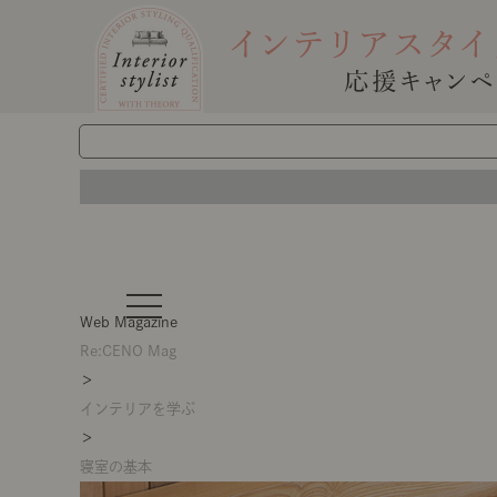
t
o
Web Magazine
g
g
Re:CENO Mag
l
＞
e
n
インテリアを学ぶ
a
v
＞
i
g
寝室の基本
a