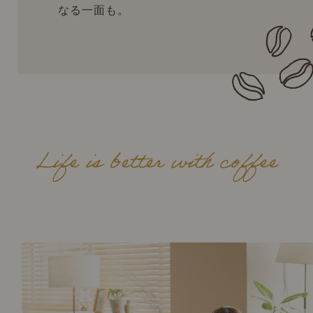
なる一面も。
Life is better with coffee