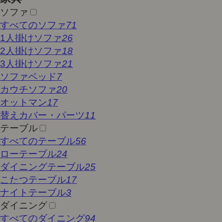
ソファ
すべてのソファ
71
1人掛けソファ
26
2人掛けソファ
18
3人掛けソファ
21
ソファベッド
7
カウチソファ
20
オットマン
17
替えカバー・パーツ
11
テーブル
すべてのテーブル
56
ローテーブル
24
ダイニングテーブル
25
こたつテーブル
17
ナイトテーブル
3
ダイニング
すべてのダイニング
94