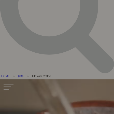
HOME
＞
特集
＞ Life with Coffee
toggle
navigation