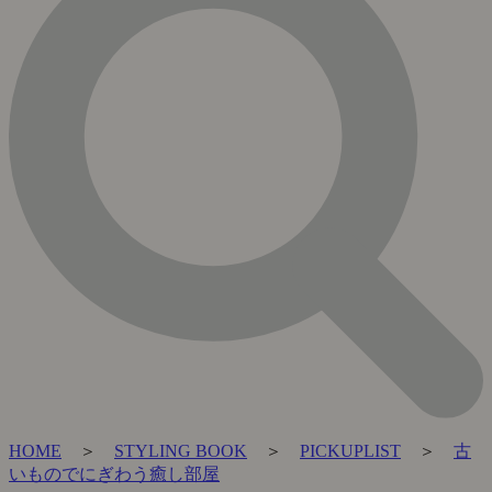
HOME
＞
STYLING BOOK
＞
PICKUPLIST
＞
古
いものでにぎわう癒し部屋