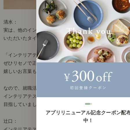
清水：
実は、他のインテリア会社で内定を
いただいたタイミングもあったのですが笑
「インテリアテスト」に合格したら、
ぜひリセノで正社員として働いてほしいという
嬉しいお言葉もいただいていて。
なので、就職活動は一旦やめて、
インテリアテストに合格することを
目指していました。
アプリリニューアル記念クーポン配
中！
辻口：
インテリアテストというのは、リセノ社内で