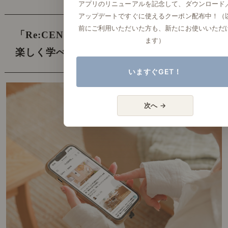
アプリのリニューアルを記念して、ダウンロード
アップデートですぐに使えるクーポン配布中！（
前にご利用いただいた方も、新たにお使いいただ
「Re:CENO Mag」では、
「インテリアを
ます）
楽しく学べる記事」を発信中です！
いますぐGET！
次へ →