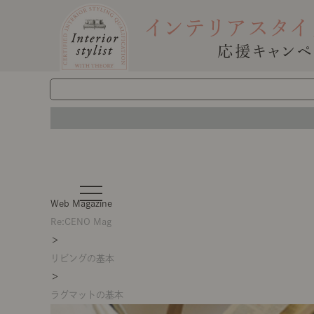
t
o
Web Magazine
g
g
Re:CENO Mag
l
＞
e
n
リビングの基本
a
v
＞
i
g
ラグマットの基本
a