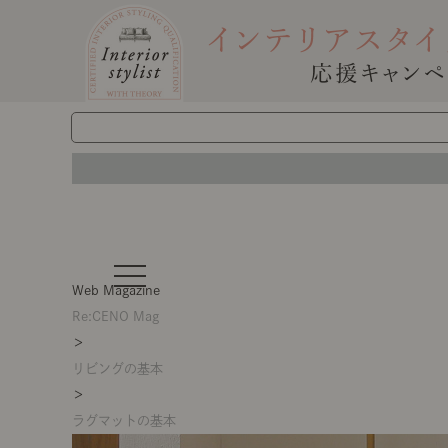
t
o
Web Magazine
g
g
Re:CENO Mag
l
＞
e
n
リビングの基本
a
v
＞
i
g
ラグマットの基本
a