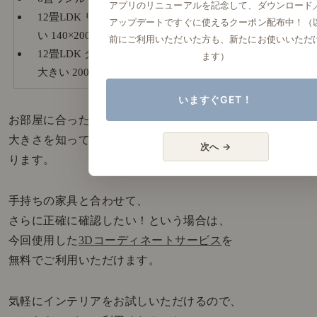
アプリのリニューアルを記念して、ダウンロード
12畳LDK リビングには、ソファーとのバランスが良
アップデートですぐに使えるクーポン配布中！（
い 140×200cm または 200×200cm
前にご利用いただいた方も、新たにお使いいただ
12畳LDK ダイニングには、テーブルよりひとまわり
ます）
大きい 200×200cm または 200×250cm
いますぐGET！
お部屋に合った、適切な
ラグマット
の
大きさを知っておくと、購入後の失敗がぐっと少なくな
次へ →
ります。
手持ちの家具と合わせて、
さらに正確に確認したい！という場合は、
今回使用した
3Dコーディネートサービス
を
無料でご利用いただけます。
気軽にインテリアをお試しいただけるので、