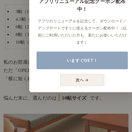
3帖（176cm×261cm）
4.5帖（261cm×261cm ）
6帖（261cm×352cm ）
8帖（352cm×352cm）
10帖（352cm×440cm）
私のお部屋は8畳。
ただ「OPERA」の8帖サイズにぴったりとはいかず、
「横に短く縦に長い」というのが悩みでした。
悩んだ末に、選んだのは
10帖サイズ
です。