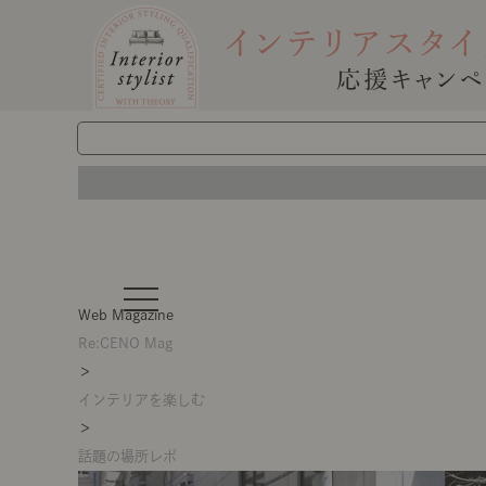
t
o
Web Magazine
g
g
Re:CENO Mag
l
＞
e
n
インテリアを楽しむ
a
v
＞
i
g
話題の場所レポ
a