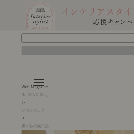
t
o
Web Magazine
g
g
Re:CENO Mag
l
＞
e
n
リセノのこと
a
v
＞
i
g
僕と私の愛用品
a