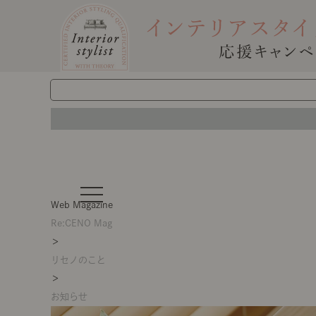
t
o
Web Magazine
g
g
Re:CENO Mag
l
＞
e
n
リセノのこと
a
v
＞
i
g
お知らせ
a