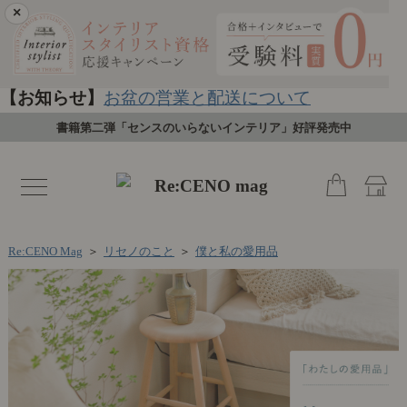
×
【お知らせ】
お盆の営業と配送について
書籍第二弾「センスのいらないインテリア」好評発売中
toggle
navigation
Re:CENO Mag
＞
リセノのこと
＞
僕と私の愛用品