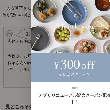
そんな真下さんのお店だからこそ、
皆が憩いの場として集まるのだと感じました。
今後の展開は......
今後は、お店の一部場所を使って、
作家さんの器や食器も販売しようと準備中。
ぜひ、お楽しみに！
アプリリニューアル記念クーポン配
中！
見どころその2 ～ 京都の良さが詰まった空