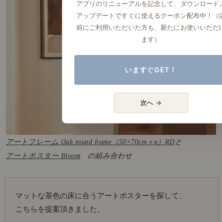
アプリのリニューアルを記念して、ダウンロード
アップデートですぐに使えるクーポン配布中！（
前にご利用いただいた方も、新たにお使いいただ
ます）
いますぐGET！
次へ →
アートフレーム Oak round frame（50×70cm＋α）RD
と
アートポスター Bloom
の組み合わせ
マットな茶色の床に合うアートポスターを探して、
こちらを提案頂きました。