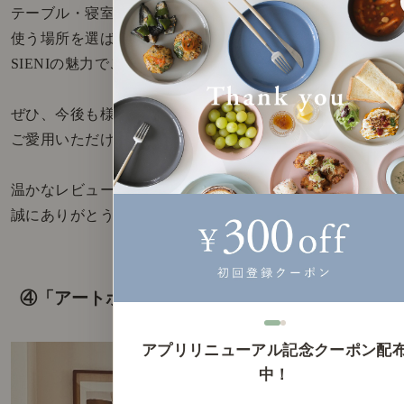
テーブル・寝室、と
使う場所を選ばない点が、
SIENIの魅力でございます◎
ぜひ、今後も様々なシーンにて、
ご愛用いただけますと嬉しいです＾＾
温かなレビューをお寄せいただき
誠にありがとうございました。
④「アートポスター Bloom」ご注文 D様
アプリリニューアル記念クーポン配
中！