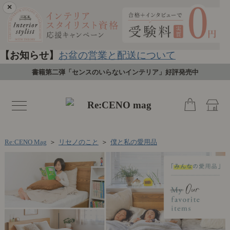
×
【お知らせ】
お盆の営業と配送について
書籍第二弾「センスのいらないインテリア」好評発売中
toggle
navigation
Re:CENO Mag
＞
リセノのこと
＞
僕と私の愛用品