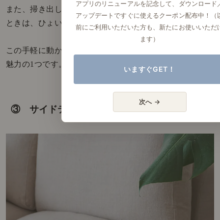
アプリのリニューアルを記念して、ダウンロード
また、掃き出し窓への動線で邪魔になってしまう
アップデートですぐに使えるクーポン配布中！（
ときは、ひょいっと持ち上げて楽に移動ができます。
前にご利用いただいた方も、新たにお使いいただ
ます）
この手軽に動かせる「軽さ」も使って感じた
魅力の1つです。
いますぐGET！
次へ →
③ サイドテーブルとしても使えるのが便利