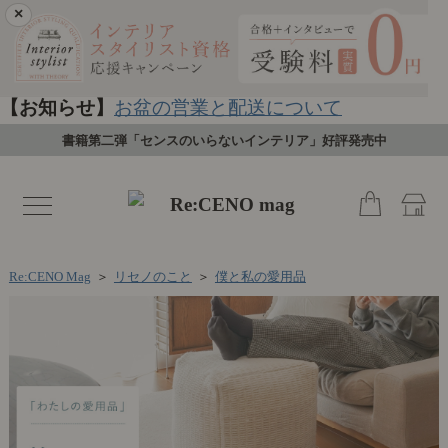
×
【お知らせ】
お盆の営業と配送について
書籍第二弾「センスのいらないインテリア」好評発売中
toggle
navigation
Re:CENO Mag
＞
リセノのこと
＞
僕と私の愛用品