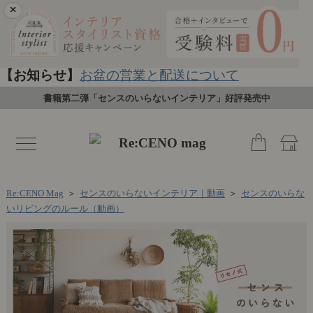
×
【お知らせ】
お盆の営業と配送について
書籍第二弾「センスのいらないインテリア」好評発売中
toggle
navigation
Re:CENO Mag
＞
センスのいらないインテリア｜動画
＞
センスのいらな
いリビングのルール（動画）