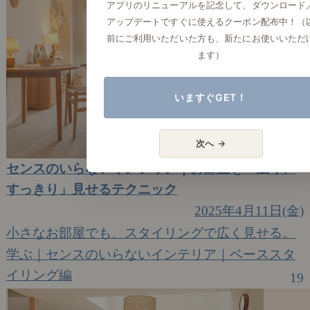
アプリのリニューアルを記念して、ダウンロード
アップデートですぐに使えるクーポン配布中！（
前にご利用いただいた方も、新たにお使いいただ
ます）
いますぐGET！
次へ →
センスのいらないインテリア｜お部屋を「広く、
すっきり」見せるテクニック
2025年4月11日(金)
小さなお部屋でも、スタイリングで広く見せる。
学ぶ｜センスのいらないインテリア｜ベーススタ
イリング編
19